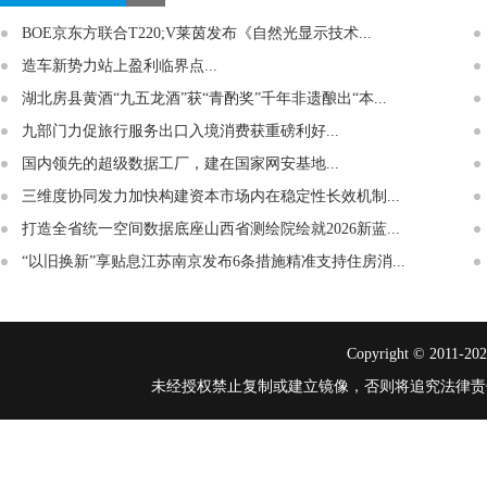
BOE京东方联合T220;V莱茵发布《自然光显示技术...
造车新势力站上盈利临界点...
湖北房县黄酒“九五龙酒”获“青酌奖”千年非遗酿出“本...
九部门力促旅行服务出口入境消费获重磅利好...
国内领先的超级数据工厂，建在国家网安基地...
三维度协同发力加快构建资本市场内在稳定性长效机制...
打造全省统一空间数据底座山西省测绘院绘就2026新蓝...
“以旧换新”享贴息江苏南京发布6条措施精准支持住房消...
Copyright © 2011-
2
未经授权禁止复制或建立镜像，否则将追究法律