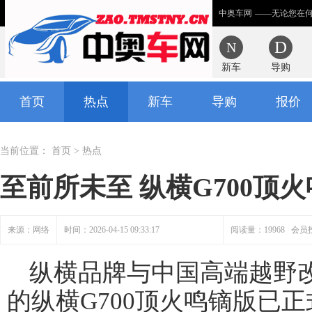
中奥车网
——无论您在
新车
导购
首页
热点
新车
导购
报价
当前位置：
首页
>
热点
至前所未至 纵横G700顶
来源：网络
时间：2026-04-15 09:33:17
阅读量：19968 会员
纵横品牌与中国高端越野
的纵横G700顶火鸣镝版已