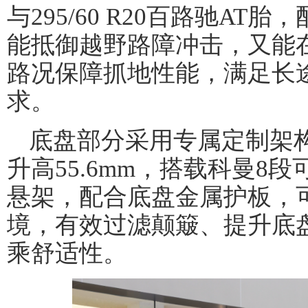
与295/60 R20百路驰A
能抵御越野路障冲击，又能
路况保障抓地性能，满足长
求。
奥车网
底盘部分采用专属定制架构
升高55.6mm，搭载科曼8
悬架，配合底盘金属护板，可适
境，有效过滤颠簸、提升底
乘舒适性。